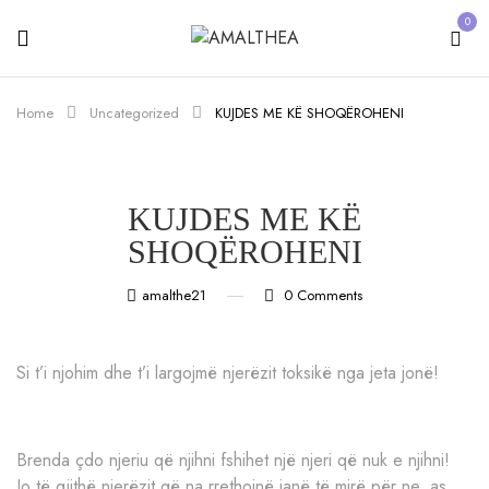
0
Home
Uncategorized
KUJDES ME KË SHOQËROHENI
KUJDES ME KË
SHOQËROHENI
amalthe21
0
Comments
Si t’i njohim dhe t’i largojmë njerëzit toksikë nga jeta jonë!
Brenda çdo njeriu që njihni fshihet një njeri që nuk e njihni!
Jo të gjithë njerëzit që na rrethojnë janë të mirë për ne, as