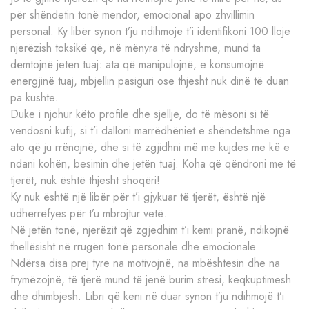
për shëndetin tonë mendor, emocional apo zhvillimin
personal. Ky libër synon t’ju ndihmojë t’i identifikoni 100 lloje
njerëzish toksikë që, në mënyra të ndryshme, mund ta
dëmtojnë jetën tuaj: ata që manipulojnë, e konsumojnë
energjinë tuaj, mbjellin pasiguri ose thjesht nuk dinë të duan
pa kushte.
Duke i njohur këto profile dhe sjellje, do të mësoni si të
vendosni kufij, si t’i dalloni marrëdhëniet e shëndetshme nga
ato që ju rrënojnë, dhe si të zgjidhni më me kujdes me kë e
ndani kohën, besimin dhe jetën tuaj. Koha që qëndroni me të
tjerët, nuk është thjesht shoqëri!
Ky nuk është një libër për t’i gjykuar të tjerët, është një
udhërrëfyes për t’u mbrojtur vetë.
Në jetën tonë, njerëzit që zgjedhim t’i kemi pranë, ndikojnë
thellësisht në rrugën tonë personale dhe emocionale.
Ndërsa disa prej tyre na motivojnë, na mbështesin dhe na
frymëzojnë, të tjerë mund të jenë burim stresi, keqkuptimesh
dhe dhimbjesh. Libri që keni në duar synon t’ju ndihmojë t’i