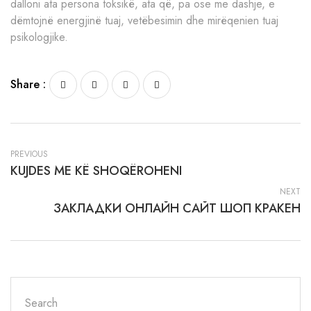
dalloni ata persona toksikë, ata që, pa ose me dashje, e
dëmtojnë energjinë tuaj, vetëbesimin dhe mirëqenien tuaj
psikologjike.
Share :
PREVIOUS
KUJDES ME KË SHOQËROHENI
NEXT
ЗАКЛАДКИ ОНЛАЙН САЙТ ШОП КРАКЕН
Search