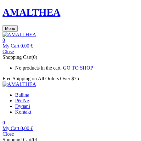
AMALTHEA
Menu
0
My Cart
0,00
€
Close
Shopping Cart(0)
No products in the cart.
GO TO SHOP
Free Shipping on All
Orders Over $75
Ballina
Për Ne
Dyqani
Kontakt
0
My Cart
0,00
€
Close
Shopping Cart(0)