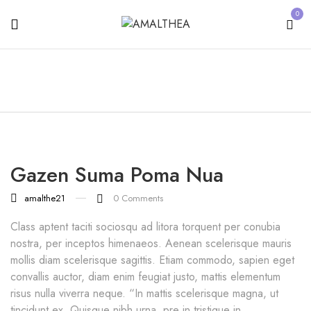
0
Gazen Suma Poma Nua
amalthe21
0
Comments
Class aptent taciti sociosqu ad litora torquent per conubia
nostra, per inceptos himenaeos. Aenean scelerisque mauris
mollis diam scelerisque sagittis. Etiam commodo, sapien eget
convallis auctor, diam enim feugiat justo, mattis elementum
risus nulla viverra neque. “In mattis scelerisque magna, ut
tincidunt ex. Quisque nibh urna, pre in tristique in,...