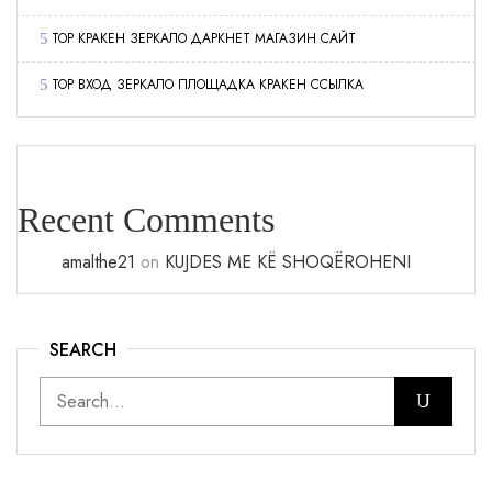
ТОР КРАКЕН ЗЕРКАЛО ДАРКНЕТ МАГАЗИН САЙТ
ТОР ВХОД ЗЕРКАЛО ПЛОЩАДКА КРАКЕН ССЫЛКА
Recent Comments
amalthe21
on
KUJDES ME KË SHOQËROHENI
SEARCH