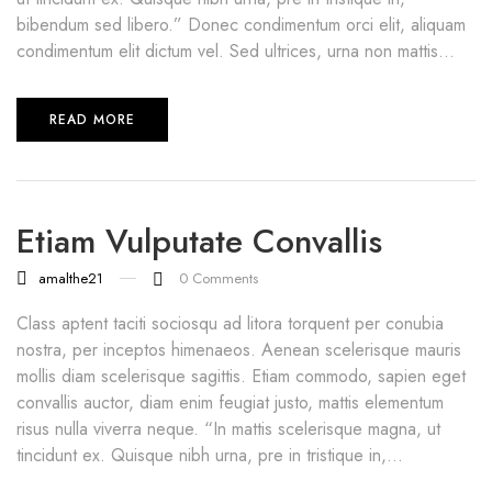
bibendum sed libero.” Donec condimentum orci elit, aliquam
condimentum elit dictum vel. Sed ultrices, urna non mattis...
READ MORE
Etiam Vulputate Convallis
amalthe21
0
Comments
Class aptent taciti sociosqu ad litora torquent per conubia
nostra, per inceptos himenaeos. Aenean scelerisque mauris
mollis diam scelerisque sagittis. Etiam commodo, sapien eget
convallis auctor, diam enim feugiat justo, mattis elementum
risus nulla viverra neque. “In mattis scelerisque magna, ut
tincidunt ex. Quisque nibh urna, pre in tristique in,...