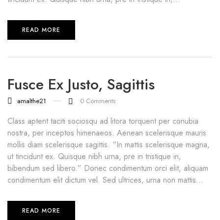
READ MORE
Fusce Ex Justo, Sagittis
amalthe21
0
Comments
Class aptent taciti sociosqu ad litora torquent per conubia
nostra, per inceptos himenaeos. Aenean scelerisque mauris
mollis diam scelerisque sagittis. “In mattis scelerisque magna,
ut tincidunt ex. Quisque nibh urna, pre in tristique in,
bibendum sed libero.” Donec condimentum orci elit, aliquam
condimentum elit dictum vel. Sed ultrices, urna non mattis...
READ MORE