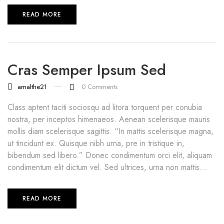
READ MORE
Cras Semper Ipsum Sed
amalthe21
0
Comments
Class aptent taciti sociosqu ad litora torquent per conubia
nostra, per inceptos himenaeos. Aenean scelerisque mauris
mollis diam scelerisque sagittis. “In mattis scelerisque magna,
ut tincidunt ex. Quisque nibh urna, pre in tristique in,
bibendum sed libero.” Donec condimentum orci elit, aliquam
condimentum elit dictum vel. Sed ultrices, urna non mattis...
READ MORE