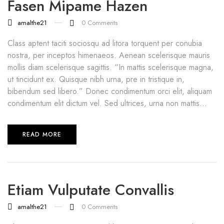
Fasen Mipame Hazen
amalthe21
0
Comments
Class aptent taciti sociosqu ad litora torquent per conubia
nostra, per inceptos himenaeos. Aenean scelerisque mauris
mollis diam scelerisque sagittis. “In mattis scelerisque magna,
ut tincidunt ex. Quisque nibh urna, pre in tristique in,
bibendum sed libero.” Donec condimentum orci elit, aliquam
condimentum elit dictum vel. Sed ultrices, urna non mattis...
READ MORE
Etiam Vulputate Convallis
amalthe21
0
Comments