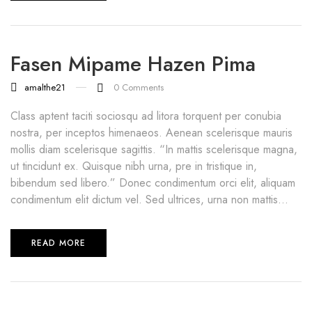
Fasen Mipame Hazen Pima
amalthe21
0
Comments
Class aptent taciti sociosqu ad litora torquent per conubia
nostra, per inceptos himenaeos. Aenean scelerisque mauris
mollis diam scelerisque sagittis. “In mattis scelerisque magna,
ut tincidunt ex. Quisque nibh urna, pre in tristique in,
bibendum sed libero.” Donec condimentum orci elit, aliquam
condimentum elit dictum vel. Sed ultrices, urna non mattis...
READ MORE